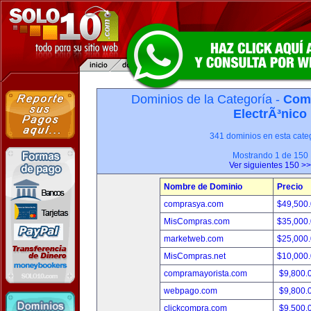
Dominios de la Categoría -
Com
ElectrÃ³nico
341 dominios en esta categ
Mostrando 1 de 150
Ver siguientes 150 >>
Nombre de Dominio
Precio
comprasya.com
$49,500
MisCompras.com
$35,000
marketweb.com
$25,000
MisCompras.net
$10,000
compramayorista.com
$9,800.
webpago.com
$9,800.
clickcompra.com
$9,500.