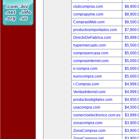
clubcompras.com
$8,900.
comprapyme.com
$8,900.
ComprasWeb.com
$8,500.
productosimportados.com
$7,800.
DirectoDeFabrica.com
$5,999.
hypermercado.com
$5,500.
comprasencasa.com
$5,000.
comprasinternet.com
$5,000.
e-compra.com
$5,000.
eurocompra.com
$5,000.
i-Compras.com
$4,999.
VentasInternet.com
$4,999.
productosdigitales.com
$4,950.
usacompra.com
$4,500.
comercioelectronico.com.es
$3,999.
zonacompra.com
$3,900.
ZonaCompras.com
$3,900.
ZonaCompras.net
$3,900.