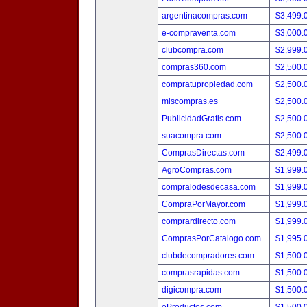
argentinacompras.com
$3,499.
e-compraventa.com
$3,000.
clubcompra.com
$2,999.
compras360.com
$2,500.
compratupropiedad.com
$2,500.
miscompras.es
$2,500.
PublicidadGratis.com
$2,500.
suacompra.com
$2,500.
ComprasDirectas.com
$2,499.
AgroCompras.com
$1,999.
compralodesdecasa.com
$1,999.
CompraPorMayor.com
$1,999.
comprardirecto.com
$1,999.
ComprasPorCatalogo.com
$1,995.
clubdecompradores.com
$1,500.
comprasrapidas.com
$1,500.
digicompra.com
$1,500.