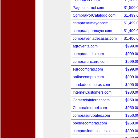
eProductos.com
$1,500.
PagosInternet.com
$1,500.
CompraPorCatalogo.com
$1,499.
comprasalmayor.com
$1,499.
compraalpormayor.com
$1,400.
compraventadecasas.com
$1,400.
agroventa.com
$999.
compradeldia.com
$999.
compraruncarro.com
$999.
eurocompras.com
$999.
onlinecompra.com
$999.
tiendadecompras.com
$995.
InternetCustomers.com
$980.
ComercioInternet.com
$950.
CompraInternet.com
$950.
comprasgrupales.com
$950.
pooldecompras.com
$950.
comprasindustriales.com
$899.