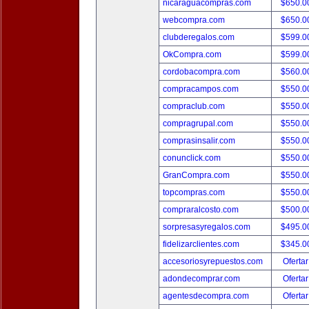
nicaraguacompras.com
$650.
webcompra.com
$650.
clubderegalos.com
$599.
OkCompra.com
$599.
cordobacompra.com
$560.
compracampos.com
$550.
compraclub.com
$550.
compragrupal.com
$550.
comprasinsalir.com
$550.
conunclick.com
$550.
GranCompra.com
$550.
topcompras.com
$550.
compraralcosto.com
$500.
sorpresasyregalos.com
$495.
fidelizarclientes.com
$345.
accesoriosyrepuestos.com
Ofertar
adondecomprar.com
Ofertar
agentesdecompra.com
Ofertar