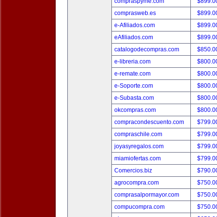
compraspyme.com
$899.
comprasweb.es
$899.
e-Afiliados.com
$899.
eAfiliados.com
$899.
catalogodecompras.com
$850.
e-libreria.com
$800.
e-remate.com
$800.
e-Soporte.com
$800.
e-Subasta.com
$800.
okcompras.com
$800.
compracondescuento.com
$799.
compraschile.com
$799.
joyasyregalos.com
$799.
miamiofertas.com
$799.
Comercios.biz
$790.
agrocompra.com
$750.
comprasalpormayor.com
$750.
compucompra.com
$750.