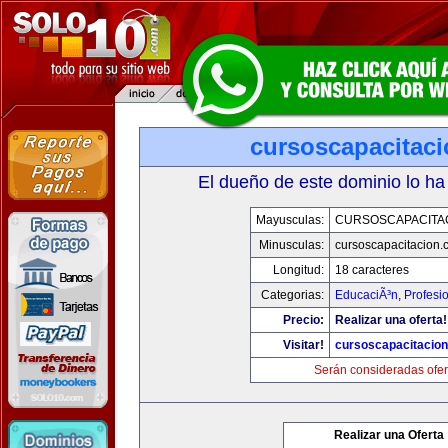
cursoscapacitac
El dueño de este dominio lo ha
Mayusculas:
CURSOSCAPACITA
Minusculas:
cursoscapacitacion.
Longitud:
18 caracteres
Categorias:
EducaciÃ³n
,
Profesi
Precio:
Realizar una oferta!
Visitar!
cursoscapacitacio
Serán consideradas ofer
Realizar una Oferta