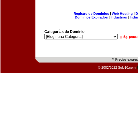
Registro de Dominios
|
Web Hosting
|
D
Dominios Expirados
|
Industrias
|
Indu
Categorías de Dominio:
[Pág. princi
** Precios expre
© 2002/2022 Solo10.com