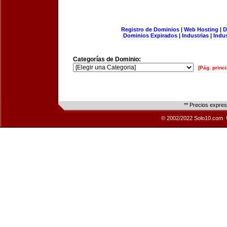
Registro de Dominios
|
Web Hosting
|
D
Dominios Expirados
|
Industrias
|
Indu
Categorías de Dominio:
[Pág. princi
** Precios expre
© 2002/2022 Solo10.com