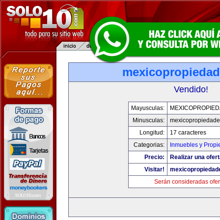
mexicopropieda
Vendido!
Mayusculas:
MEXICOPROPIE
Minusculas:
mexicopropiedad
Longitud:
17 caracteres
Categorias:
Inmuebles y Prop
Precio:
Realizar una ofert
Visitar!
mexicopropiedad
Serán consideradas ofer