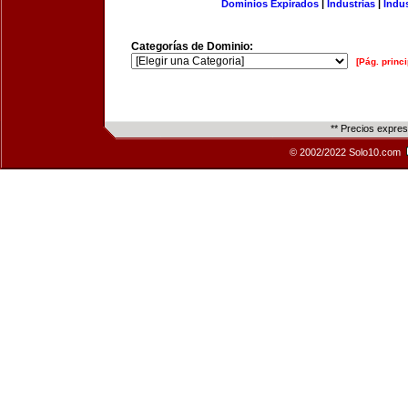
Dominios Expirados
|
Industrias
|
Indu
Categorías de Dominio:
[Pág. princi
** Precios expre
© 2002/2022 Solo10.com