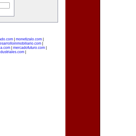
ado.com
|
monetizalo.com
|
esarrolloinmobiliario.com
|
ia.com
|
mercadofuturo.com
|
dustriales.com
|