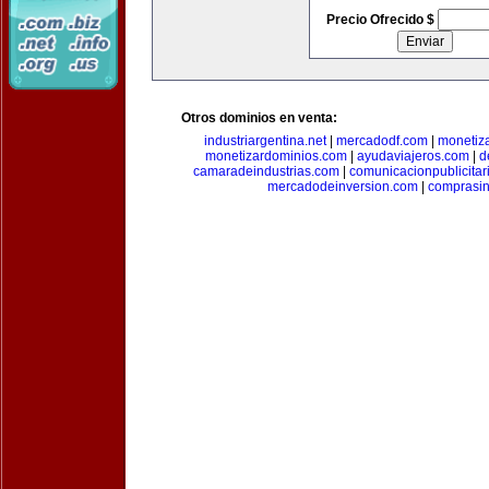
Precio Ofrecido $
Otros dominios en venta:
industriargentina.net
|
mercadodf.com
|
monetiz
monetizardominios.com
|
ayudaviajeros.com
|
d
camaradeindustrias.com
|
comunicacionpublicitar
mercadodeinversion.com
|
comprasin