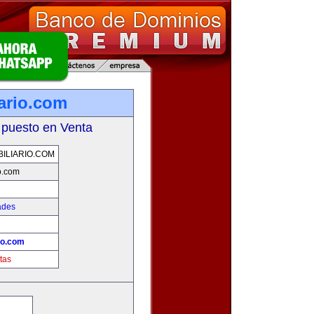
iario.com
 puesto en Venta
ILIARIO.COM
io.com
ades
io.com
tas