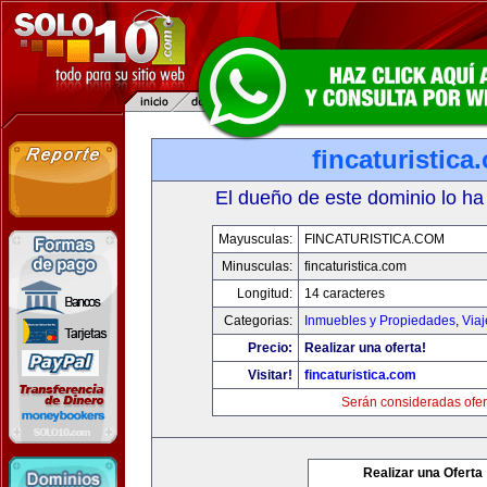
fincaturistica
El dueño de este dominio lo ha
Mayusculas:
FINCATURISTICA.COM
Minusculas:
fincaturistica.com
Longitud:
14 caracteres
Categorias:
Inmuebles y Propiedades
,
Via
Precio:
Realizar una oferta!
Visitar!
fincaturistica.com
Serán consideradas ofer
Realizar una Oferta