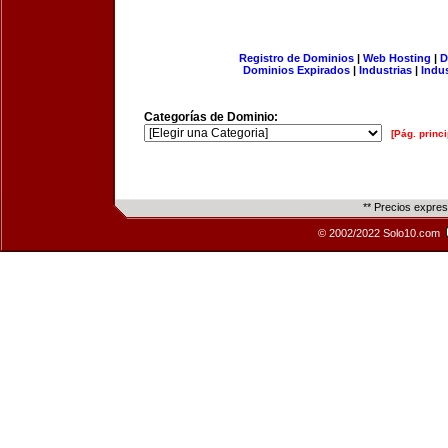
Registro de Dominios
|
Web Hosting
|
D
Dominios Expirados
|
Industrias
|
Indu
Categorías de Dominio:
[Pág. princi
** Precios expre
© 2002/2022 Solo10.com