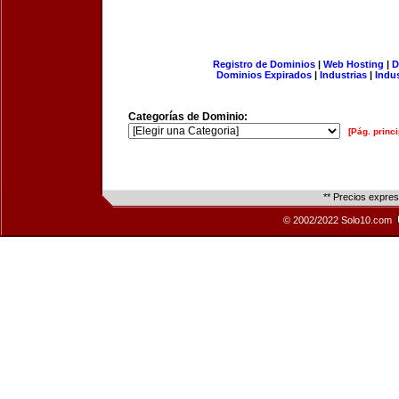
Registro de Dominios
|
Web Hosting
|
D
Dominios Expirados
|
Industrias
|
Indu
Categorías de Dominio:
[Pág. princi
** Precios expre
© 2002/2022 Solo10.com