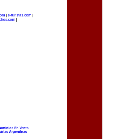
com
|
e-turistas.com
|
dres.com
|
ominios En Venta
strias Argentinas