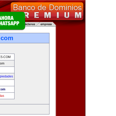
.com
ES.COM
com
opiedades
.com
tas