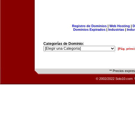
Registro de Dominios
|
Web Hosting
|
D
Dominios Expirados
|
Industrias
|
Indu
Categorías de Dominio:
[Pág. princi
** Precios expre
© 2002/2022 Solo10.com