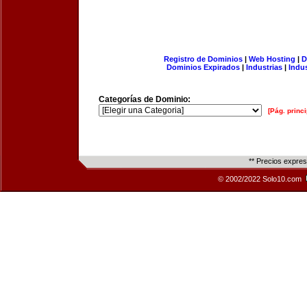
Registro de Dominios
|
Web Hosting
|
D
Dominios Expirados
|
Industrias
|
Indu
Categorías de Dominio:
[Pág. princi
** Precios expre
© 2002/2022 Solo10.com